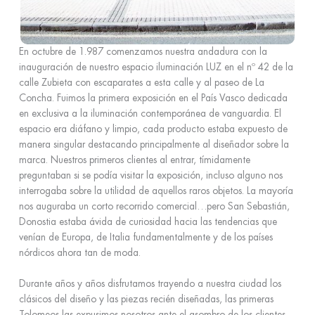
En octubre de 1.987 comenzamos nuestra andadura con la
inauguración de nuestro espacio iluminación LUZ en el nº 42 de la
calle Zubieta con escaparates a esta calle y al paseo de La
Concha. Fuimos la primera exposición en el País Vasco dedicada
en exclusiva a la iluminación contemporánea de vanguardia. El
espacio era diáfano y limpio, cada producto estaba expuesto de
manera singular destacando principalmente al diseñador sobre la
marca. Nuestros primeros clientes al entrar, tímidamente
preguntaban si se podía visitar la exposición, incluso alguno nos
interrogaba sobre la utilidad de aquellos raros objetos. La mayoría
nos auguraba un corto recorrido comercial…pero San Sebastián,
Donostia estaba ávida de curiosidad hacia las tendencias que
venían de Europa, de Italia fundamentalmente y de los países
nórdicos ahora tan de moda.
Durante años y años disfrutamos trayendo a nuestra ciudad los
clásicos del diseño y las piezas recién diseñadas, las primeras
Tolomeos las expusimos nosotros ante el asombro de los clientes